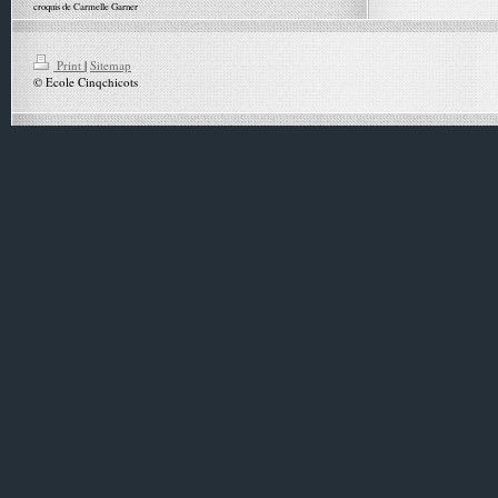
croquis de Carmelle Garner
Print
|
Sitemap
© Ecole Cinqchicots