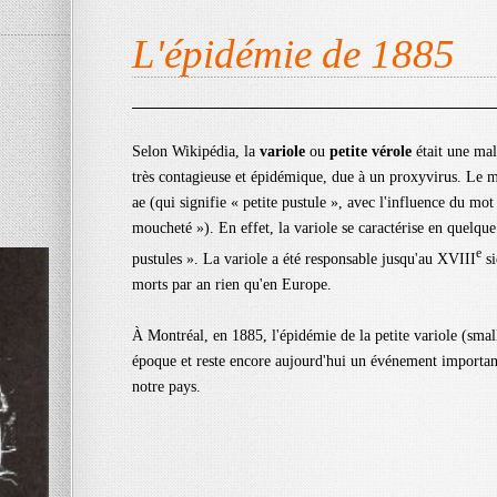
L'épidémie de 1885
Selon Wikipédia, la
variole
ou
petite vérole
était une mal
très contagieuse et épidémique, due à un proxyvirus. Le mo
ae (qui signifie « petite pustule », avec l'influence du mot 
moucheté »). En effet, la variole se caractérise en quelqu
e
pustules ». La variole a été responsable jusqu'au XVIII
si
morts par an rien qu'en Europe.
À Montréal, en 1885, l'épidémie de la petite variole (sm
époque et reste encore aujourd'hui un événement important
notre pays.