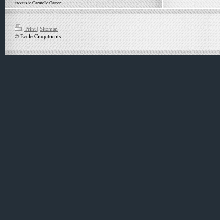
croquis de Carmelle Garner
Print
|
Sitemap
© Ecole Cinqchicots