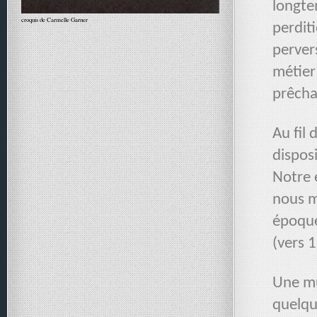
longte
croquis de Carmelle Garner
perditi
perver
métier 
prêchai
Au fil 
dispos
Notre 
nous m
époque
(vers 1
Une mu
quelque