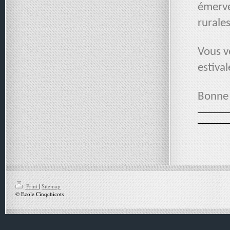
émervei
rurale
Vous ve
estiva
Bonne 
Print
|
Sitemap
© Ecole Cinqchicots