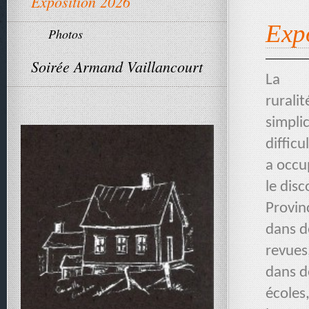
Exposition 2026
Expo
Photos
Soirée Armand Vaillancourt
La

ruralit
simplic
difficu
a occu
le disc
Provin
dans d
revues
dans de
écoles,